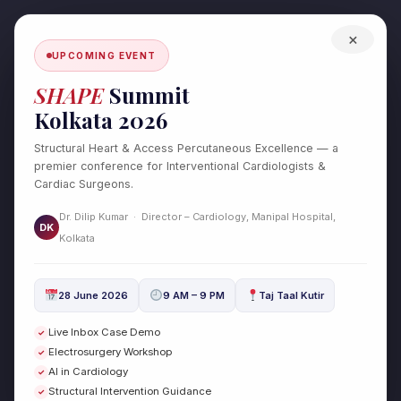
Skip
to
×
content
UPCOMING EVENT
SHAPE
Summit
Kolkata 2026
Structural Heart & Access Percutaneous Excellence — a
premier conference for Interventional Cardiologists &
Cardiac Surgeons.
Dr. Dilip Kumar · Director – Cardiology, Manipal Hospital,
DK
رهانات آمنة على سويسرا ضد كولومبيا:
Kolkata
كيف تحمي أموالك أثناء اللعب؟
28 June 2026
9 AM – 9 PM
Taj Taal Kutir
/
public
/ By
drdilipcardio
Live Inbox Case Demo
✓
Electrosurgery Workshop
✓
AI in Cardiology
✓
تعتبر الألعاب الإلكترونية والمراهنات الرياضية من الأنشطة المثيرة
Structural Intervention Guidance
✓