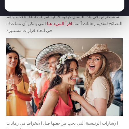
التي تجذب انتباه الكثيرين، وخاصة مع اقتراب كأس العالم 2026،
حيث يتوقع أن يتواجه منتخبا سويسرا وكولومبيا في مباراة مثيرة.
سنستعرض في هذا المقال كيفية حماية أموالك أثناء اللعب، وأهم
النصائح لتقديم رهانات آمنة،
اقرأ المزيد هنا
التي يمكن أن تساعدك
في اتخاذ قرارات مستنيرة.
الإشارات الرئيسية التي يجب مراجعتها قبل الانخراط في رهانات