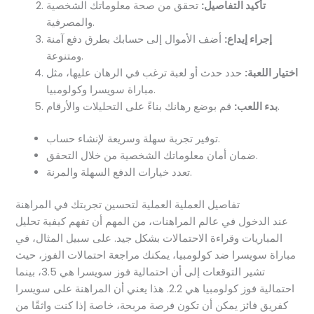
تأكيد التفاصيل:
تحقق من صحة معلوماتك الشخصية
والمصرفية.
إجراء إيداع:
أضف الأموال إلى حسابك بطرق دفع آمنة
ومتنوعة.
اختيار اللعبة:
حدد حدث أو لعبة ترغب في الرهان عليها، مثل
مباراة سويسرا وكولومبيا.
قم بوضع رهانك بناءً على التحليلات والأرقام.
بدء اللعب:
توفير تجربة سهلة وسريعة لإنشاء حساب.
ضمان أمان معلوماتك الشخصية من خلال التحقق.
تعدد خيارات الدفع السهلة والمرنة.
تفاصيل العملية العملية لتحسين تجربتك في المراهنة
عند الدخول في عالم المراهنات، من المهم أن تفهم كيفية تحليل
المباريات وقراءة الاحتمالات بشكل جيد. على سبيل المثال، في
مباراة سويسرا ضد كولومبيا، يمكنك مراجعة احتمالات الفوز، حيث
تشير التوقعات إلى أن احتمالية فوز سويسرا هي 3.5، بينما
احتمالية فوز كولومبيا هي 2.2. هذا يعني أن المراهنة على سويسرا
كفريق فائز يمكن أن تكون فرصة مربحة، خاصة إذا كنت واثقًا من