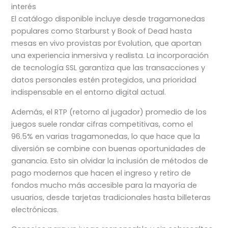
interés
El catálogo disponible incluye desde tragamonedas
populares como Starburst y Book of Dead hasta
mesas en vivo provistas por Evolution, que aportan
una experiencia inmersiva y realista. La incorporación
de tecnología SSL garantiza que las transacciones y
datos personales estén protegidos, una prioridad
indispensable en el entorno digital actual.
Además, el RTP (retorno al jugador) promedio de los
juegos suele rondar cifras competitivas, como el
96.5% en varias tragamonedas, lo que hace que la
diversión se combine con buenas oportunidades de
ganancia. Esto sin olvidar la inclusión de métodos de
pago modernos que hacen el ingreso y retiro de
fondos mucho más accesible para la mayoría de
usuarios, desde tarjetas tradicionales hasta billeteras
electrónicas.