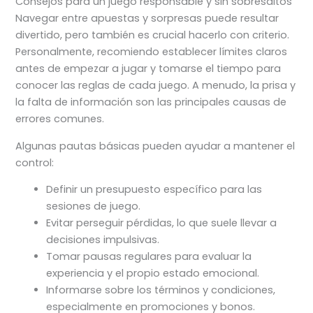
Consejos para un juego responsable y sin sobresaltos
Navegar entre apuestas y sorpresas puede resultar
divertido, pero también es crucial hacerlo con criterio.
Personalmente, recomiendo establecer límites claros
antes de empezar a jugar y tomarse el tiempo para
conocer las reglas de cada juego. A menudo, la prisa y
la falta de información son las principales causas de
errores comunes.
Algunas pautas básicas pueden ayudar a mantener el
control:
Definir un presupuesto específico para las
sesiones de juego.
Evitar perseguir pérdidas, lo que suele llevar a
decisiones impulsivas.
Tomar pausas regulares para evaluar la
experiencia y el propio estado emocional.
Informarse sobre los términos y condiciones,
especialmente en promociones y bonos.