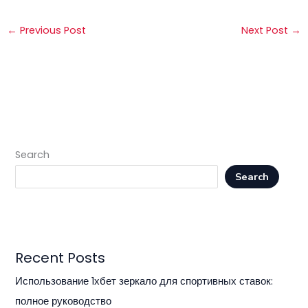
←
Previous Post
Next Post
→
Search
Search
Recent Posts
Использование 1хбет зеркало для спортивных ставок:
полное руководство