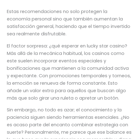
Estas recomendaciones no solo protegen la
economía personal sino que también aumentan la
satisfacción general, haciendo que el tiempo invertido
sea realmente disfrutable.
El factor sorpresa: ¿qué esperar en lucky star casino?
Más allá de la mecánica habitual, los casinos como
este suelen incorporar eventos especiales y
bonificaciones que mantienen a la comunidad activa
y expectante. Con promociones temporales y torneos,
la emoción se renueva de forma constante. Esto
añade un valor extra para aquellos que buscan algo
más que solo girar una ruleta o apretar un botón.
Sin embargo, no todo es azar; el conocimiento y la
paciencia siguen siendo herramientas esenciales. ¿No
es acaso parte del encanto combinar estrategia con
suerte? Personalmente, me parece que ese balance es