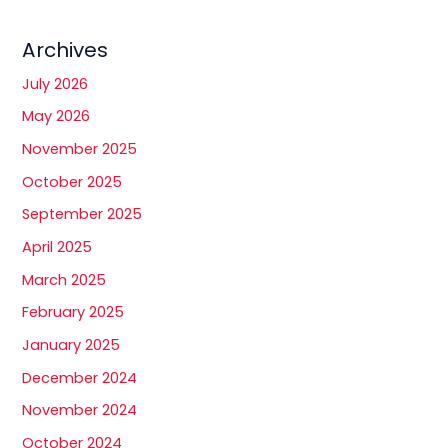
Archives
July 2026
May 2026
November 2025
October 2025
September 2025
April 2025
March 2025
February 2025
January 2025
December 2024
November 2024
October 2024