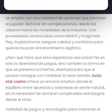
aventura llena de incertidumbre, pero también de
emoción y sorpresas. En el lucky star casino, la oferta
se amplía con una variedad de opciones que permiten
al jugador disfrutar sin complicaciones, desde los
clásicos hasta las novedades de la industria. Con
proveedores reconocidos como NetEnt y Pragmatic
Play, la plataforma asegura calidad y confianza para
quienes buscan entretenimiento legítimo.
¿Pero qué hace que esta experiencia sea única? No es
solo la diversidad de juegos, sino también la forma en
que se presenta la interfaz, diseñada para que el
usuario navegue con facilidad. En este sentido,
lucky
star casino
ofrece un entorno intuitivo donde el
equilibrio entre apuestas y sorpresas se siente natural,
sin la necesidad de dominar complicadas estrategias
desde el inicio.
Variedad de juegos y tecnologías para mantener el