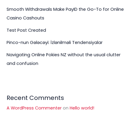
Smooth Withdrawals Make PayID the Go-To for Online
Casino Cashouts
Test Post Created
Pinco-nun Gələcəyi: İzlənilməli Tendensiyalar
Navigating Online Pokies NZ without the usual clutter
and confusion
Recent Comments
A WordPress Commenter
on
Hello world!