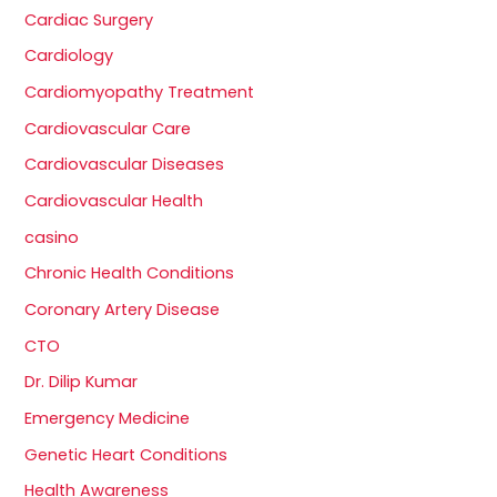
Cardiac Surgery
Cardiology
Cardiomyopathy Treatment
Cardiovascular Care
Cardiovascular Diseases
Cardiovascular Health
casino
Chronic Health Conditions
Coronary Artery Disease
CTO
Dr. Dilip Kumar
Emergency Medicine
Genetic Heart Conditions
Health Awareness