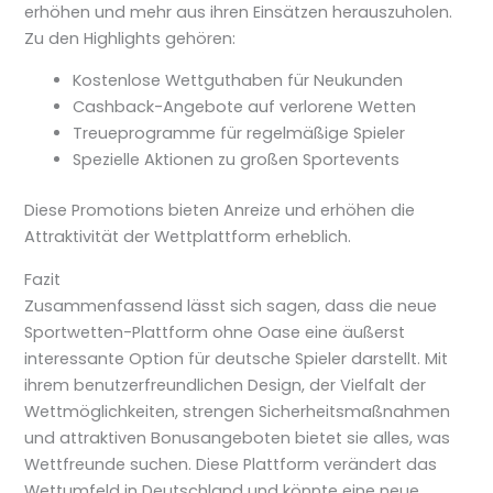
erhöhen und mehr aus ihren Einsätzen herauszuholen.
Zu den Highlights gehören:
Kostenlose Wettguthaben für Neukunden
Cashback-Angebote auf verlorene Wetten
Treueprogramme für regelmäßige Spieler
Spezielle Aktionen zu großen Sportevents
Diese Promotions bieten Anreize und erhöhen die
Attraktivität der Wettplattform erheblich.
Fazit
Zusammenfassend lässt sich sagen, dass die neue
Sportwetten-Plattform ohne Oase eine äußerst
interessante Option für deutsche Spieler darstellt. Mit
ihrem benutzerfreundlichen Design, der Vielfalt der
Wettmöglichkeiten, strengen Sicherheitsmaßnahmen
und attraktiven Bonusangeboten bietet sie alles, was
Wettfreunde suchen. Diese Plattform verändert das
Wettumfeld in Deutschland und könnte eine neue