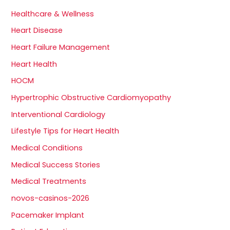
Healthcare & Wellness
Heart Disease
Heart Failure Management
Heart Health
HOCM
Hypertrophic Obstructive Cardiomyopathy
Interventional Cardiology
Lifestyle Tips for Heart Health
Medical Conditions
Medical Success Stories
Medical Treatments
novos-casinos-2026
Pacemaker Implant