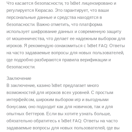
Что касается безопасности, то 1xBet лицензировано и
регулируется Кюрасао. Это гарантирует, что ваши
персональные данные и средства находятся в
безопасности. Важно отметить, что платформа
использует шифрование данных и современную защиту
от мошенничества, что делает ее надежным выбором для
игроков. Я рекомендую ознакомиться с 1xBet FAQ: Ответы
на часто задаваемые вопросы для новых пользователей,
где подробно разбираются правила верификации и
безопасности.
Заключение
В заключение, казино 1xBet предлагает много
возможностей для игроков всех уровней. С простым
интерфейсом, широким выбором игр и выгодными
бонусами, оно подходит как для новичков, так и для
опытных беттеров. Если вы хотите узнать больше,
обязательно обратитесь к 1xBet FAQ: Ответы на часто
задаваемые вопросы для новых пользователей, где вы