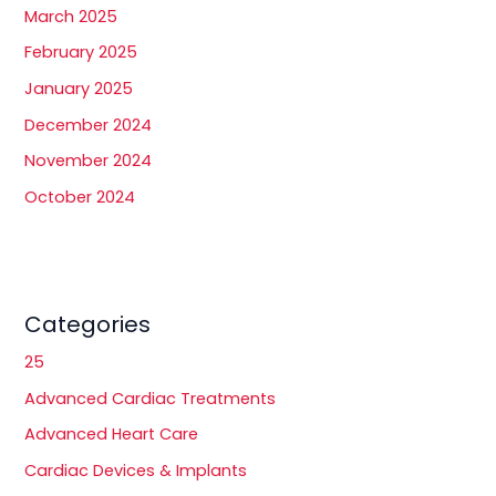
March 2025
February 2025
January 2025
December 2024
November 2024
October 2024
Categories
25
Advanced Cardiac Treatments
Advanced Heart Care
Cardiac Devices & Implants