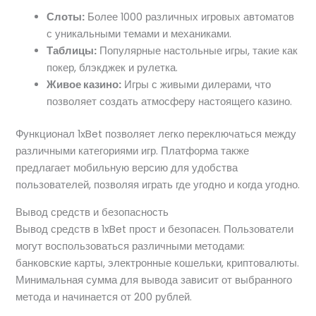
Слоты:
Более 1000 различных игровых автоматов
с уникальными темами и механиками.
Таблицы:
Популярные настольные игры, такие как
покер, блэкджек и рулетка.
Живое казино:
Игры с живыми дилерами, что
позволяет создать атмосферу настоящего казино.
Функционал 1xBet позволяет легко переключаться между
различными категориями игр. Платформа также
предлагает мобильную версию для удобства
пользователей, позволяя играть где угодно и когда угодно.
Вывод средств и безопасность
Вывод средств в 1xBet прост и безопасен. Пользователи
могут воспользоваться различными методами:
банковские карты, электронные кошельки, криптовалюты.
Минимальная сумма для вывода зависит от выбранного
метода и начинается от 200 рублей.